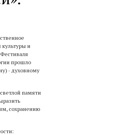
ественное
 культуры и
х Фестиваля
ргии прошло
у) - духовному
 светлой памяти
выразить
ям, сохранению
ости: