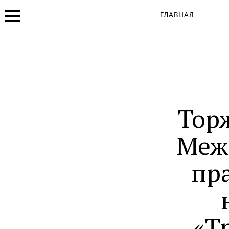
Иконная лавка
ГЛАВНАЯ
Детская площадка
Вакансии
Панорама центра
Тор
Меж
пр
«Т