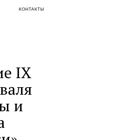
КОНТАКТЫ
е IX
валя
ы и
а
и».