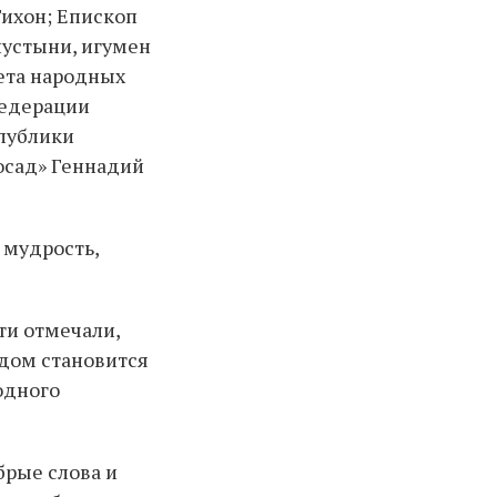
ихон; Епископ
пустыни, игумен
ета народных
Федерации
публики
осад» Геннадий
 мудрость,
ти отмечали,
одом становится
одного
брые слова и