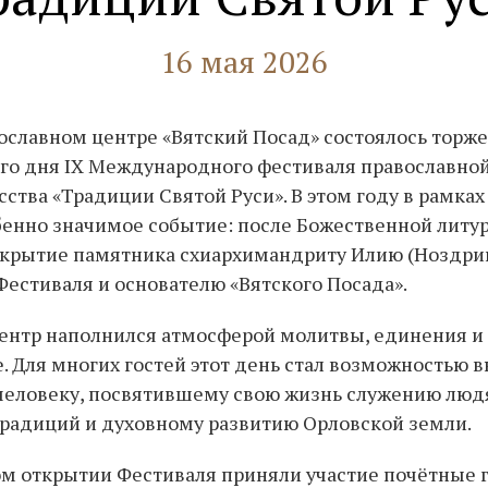
16 мая 2026
ославном центре «Вятский Посад» состоялось торж
го дня IX Международного фестиваля православной
сства «Традиции Святой Руси». В этом году в рамка
бенно значимое событие: после Божественной литу
крытие памятника схиархимандриту Илию (Ноздрин
естиваля и основателю «Вятского Посада».
Центр наполнился атмосферой молитвы, единения и
. Для многих гостей этот день стал возможностью 
человеку, посвятившему свою жизнь служению люд
радиций и духовному развитию Орловской земли.
м открытии Фестиваля приняли участие почётные г