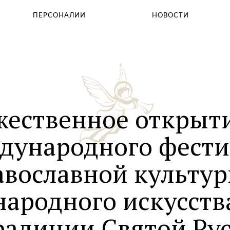
Святыни Храма
ПEРСОНАЛИИ
НОВОСТИ
Таинства
Молитвослов
Помощь храму
жественное открыти
дународного фести
авославной культур
народного искусств
радиции Святой Рус