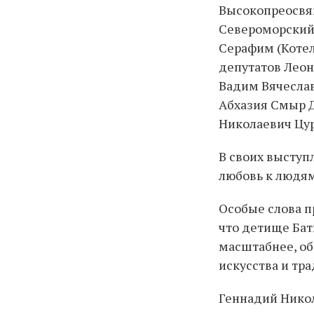
Высокопреосвя
Североморский 
Серафим (Котел
депутатов Лео
Вадим Вячеслав
Абхазия Смыр Д
Николаевич Цур
В своих выступ
любовь к людям
Особые слова п
что детище Бат
масштабнее, об
искусства и тр
Геннадий Никол