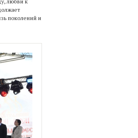
у, любви к
должает
язь поколений и