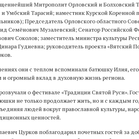
щеннейший Митрополит Орловский и Болховский Т
и Умбский Тарасий; наместник Курской Коренной 
ьников); Председатель Орловского областного Сов
нид Семёнович Музалевский; Сенатор Российской 
ович Соколов; заместитель министра культуры Рес
инара Гудиевна; руководитель проекта «Вятский П
ков.
лениях они с теплом вспоминали батюшку Илия, его
 и огромный вклад в духовную жизнь региона.
розвучали о фестивале «Традиции Святой Руси». Гос
юшки не только продолжает жить, но и с каждым г
ъединяя людей вокруг православной культуры, нар
адиционных ценностей.
аевич Цурков поблагодарил почетных гостей за до