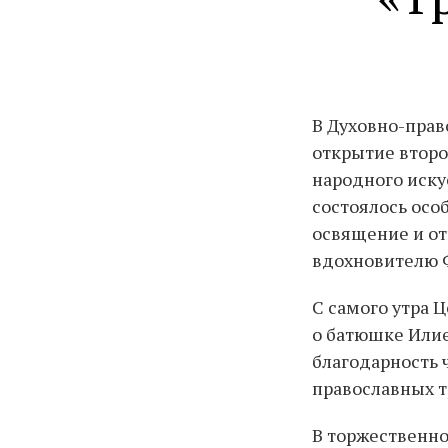
В Духовно-прав
открытие второ
народного иску
состоялось осо
освящение и от
вдохновителю Ф
С самого утра 
о батюшке Илие
благодарность 
православных т
В торжественно