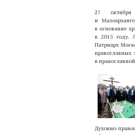
27 октября
и Малоарханг
в основание х
в 2015 году. 
Патриарх Моско
православных 
в православной
Духовно-прав