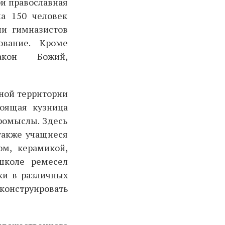
ри православная
на 150 человек
ии гимназистов
ование. Кроме
акон Божий,
ной территории
тоящая кузница
ромыслы. Здесь
также учащиеся
м, керамикой,
школе ремесел
ки в различных
онструировать