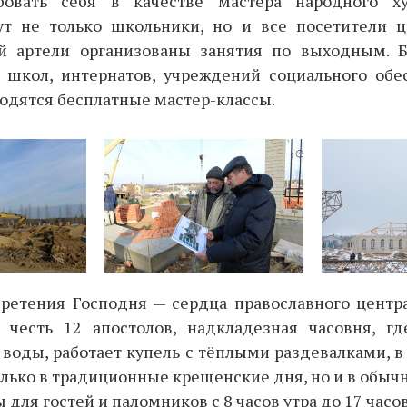
обовать себя в качестве мастера народного ху
т не только школьники, но и все посетители ц
й артели организованы занятия по выходным. Б
, школ, интернатов, учреждений социального обе
одятся бесплатные мастер-классы.
Сретения Господня — сердца православного центр
честь 12 апостолов, надкладезная часовня, гд
 воды, работает купель с тёплыми раздевалками, 
олько в традиционные крещенские дня, но и в обыч
для гостей и паломников с 8 часов утра до 17 часов