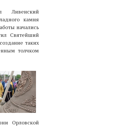
п Ливенский
ладного камня
аботы начались
ятил Святейший
 создание таких
лённым толчком
зни Орловской