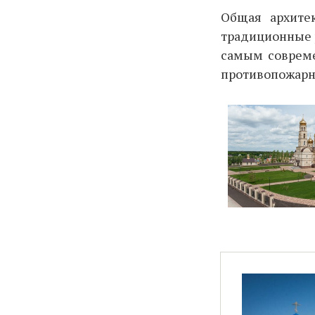
Общая архитек
традиционные р
самым совреме
противопожарны