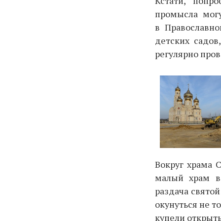
Кстати, попр
промысла могу
в Православно
детских садов
регулярно пров
Вокруг храма 
малый храм в 
раздача святой
окунуться не т
купели открыты 