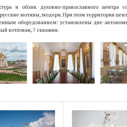
тура и облик духовно-православного центра с
усские мотивы, модерн. При этом территория цен
нным оборудованием: установлены две автоном
й котлован, 7 скважин.