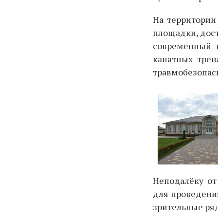
На территории
площадки, дост
современный к
канатных трен
травмобезопас
Неподалёку от
для проведени
зрительные ряд