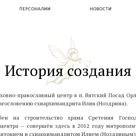
Святыни Храма
ПEРСОНАЛИИ
НОВОСТИ
Таинства
Молитвослов
Помощь храму
История создания
ховно-православный центр в п. Вятский Посад Орл
агословению схиархимандрита Илия (Ноздрина).
ен на строительство храма Сретения Госп
 центра — совершён здесь в 2012 году митропол
Антонием и схиархимандритом Илием (Ноздриным)