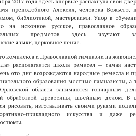
тября 2017 года здесь впервые распахнула свои две
мя преподобного Алексия, человека Божьего, 
мом, библиотекой, мастерскими. Упор в обучен
о на исконное русское, православное образ
вательных предметов здесь изучают з
ские языки, церковное пение.
го комплекса и Православной гимназии на живопис
ада» располагается школа ремесел — самая нас
 день ото дня возрождаются народные ремесла и п
лнительного образования местные гимназисты, а 
Орловской области занимаются гончарным дело
ой обработкой древесины, швейным делом. В 
ся рисовать, изготавливать своими руками подел
оративно-прикладного искусства и даже рек
костюмы.