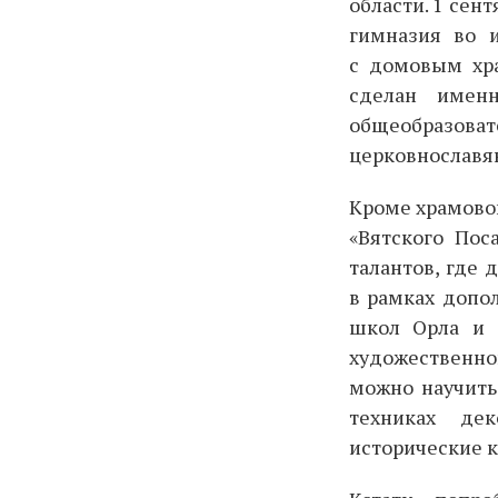
области. 1 сен
гимназия во и
с домовым хра
сделан именн
общеобразо
церковнославян
Кроме храмово
«Вятского Пос
талантов, где
в рамках допо
школ Орла и 
художественн
можно научить
техниках дек
исторические 