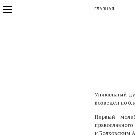
Иконная лавка
ГЛАВНАЯ
Детская площадка
Вакансии
Панорама центра
Уникальный ду
возведён по бл
Первый молеб
православного
и Болховским 