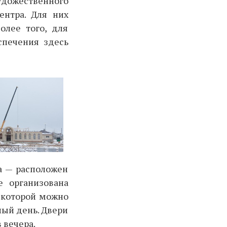
дожественного
ентра. Для них
олее того, для
спечения здесь
а — расположен
е организована
в которой можно
ный день. Двери
 вечера.