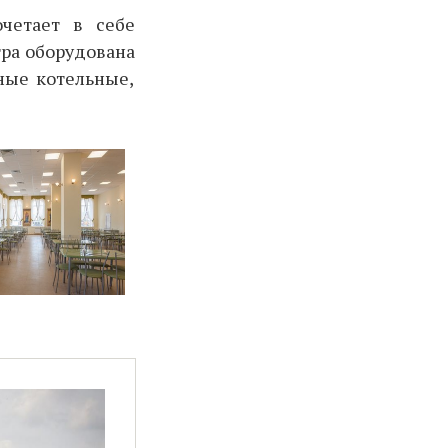
очетает в себе
тра оборудована
ные котельные,