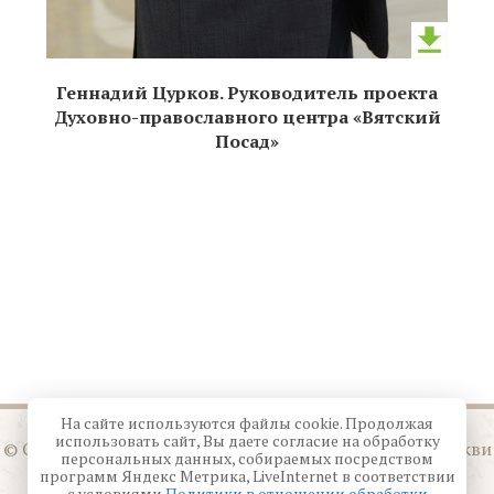
Геннадий Цурков. Руководитель проекта
Духовно-православного центра «Вятский
Посад»
На сайте используются файлы cookie. Продолжая
использовать сайт, Вы даете согласие на обработку
© Орловская митрополия Русской Православной Церкви
персональных данных, собираемых посредством
Московского Патриархата
программ Яндекс Метрика, LiveInternet в соответствии
с условиями
Политики в отношении обработки