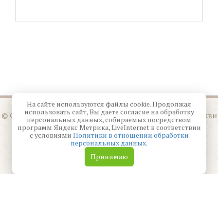
На сайте используются файлы cookie. Продолжая
использовать сайт, Вы даете согласие на обработку
© Орловская митрополия Русской Православной Церкви
персональных данных, собираемых посредством
Московского Патриархата
программ Яндекс Метрика, LiveInternet в соответствии
с условиями
Политики в отношении обработки
персональных данных
.
Создание сайта —
Студия 404
Принимаю
Копирование материалов сайта возможно только с
указанием ссылки на первоисточник vposad.ru
Политика конфиденциальности