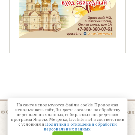
На сайте используются файлы cookie. Продолжая
использовать сайт, Вы даете согласие на обработку
© Орловская митрополия Русской Православной Церкви
персональных данных, собираемых посредством
Московского Патриархата
программ Яндекс Метрика, LiveInternet в соответствии
с условиями
Политики в отношении обработки
персональных данных
.
Создание сайта —
Студия 404