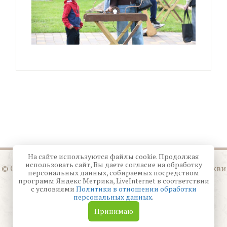
На сайте используются файлы cookie. Продолжая
использовать сайт, Вы даете согласие на обработку
© Орловская митрополия Русской Православной Церкви
персональных данных, собираемых посредством
Московского Патриархата
программ Яндекс Метрика, LiveInternet в соответствии
с условиями
Политики в отношении обработки
персональных данных
.
Создание сайта —
Студия 404
Принимаю