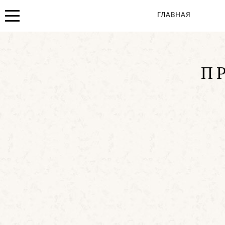
Иконная лавка
ГЛАВНАЯ
Детская площадка
Вакансии
Панорама центра
П